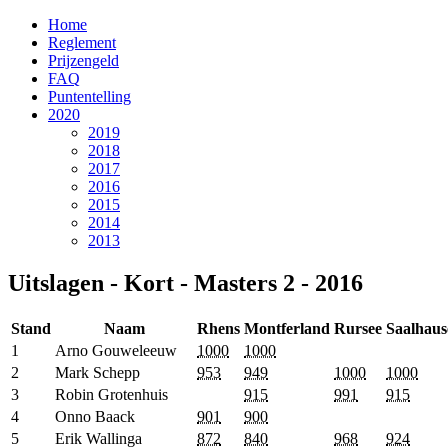
Home
Reglement
Prijzengeld
FAQ
Puntentelling
2020
2019
2018
2017
2016
2015
2014
2013
Uitslagen - Kort - Masters 2 - 2016
Stand
Naam
Rhens
Montferland
Rursee
Saalhaus
1
Arno Gouweleeuw
1000
1000
2
Mark Schepp
953
949
1000
1000
3
Robin Grotenhuis
915
991
915
4
Onno Baack
901
900
5
Erik Wallinga
872
840
968
924