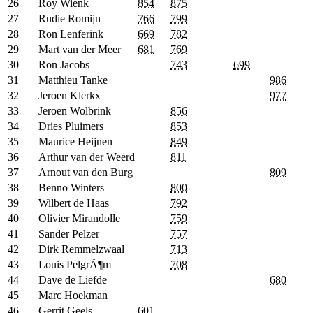
26
Roy Wienk
854
875
27
Rudie Romijn
766
799
28
Ron Lenferink
669
782
29
Mart van der Meer
681
769
30
Ron Jacobs
743
699
31
Matthieu Tanke
986
32
Jeroen Klerkx
977
33
Jeroen Wolbrink
856
34
Dries Pluimers
853
35
Maurice Heijnen
849
36
Arthur van der Weerd
811
37
Arnout van den Burg
809
38
Benno Winters
800
39
Wilbert de Haas
792
40
Olivier Mirandolle
759
41
Sander Pelzer
757
42
Dirk Remmelzwaal
713
43
Louis PelgrÃ¶m
708
44
Dave de Liefde
680
45
Marc Hoekman
46
Gerrit Geels
601