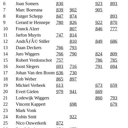
6
Joan Somers
830
923
893
7
Marc Boersma
839
902
905
8
Rutger Schepp
847
874
893
9
Gerard te Hennepe
780
826
922
870
10
Franck Alzer
807
846
777
11
Jarfon Muyris
747
814
12
AndrÃƒÂ© Stiller
810
849
686
13
Daan Deckers
766
793
14
Juro Wiggers
766
790
824
809
15
Robert Verdonschot
757
786
785
16
Joost Slegers
693
716
791
694
17
Johan Van den Boom
636
730
18
Rob Weber
865
897
19
Michiel Verbeek
613
673
659
20
Evert Gielen
979
941
669
21
Lodewijk Wiggers
860
793
22
Vincent Kappert
698
679
23
Mark Vonk
24
Robin Smit
922
25
Nico Ouwerkerk
872