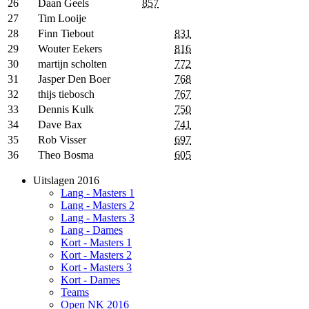
26
Daan Geels
857
27
Tim Looije
28
Finn Tiebout
831
29
Wouter Eekers
816
30
martijn scholten
772
31
Jasper Den Boer
768
32
thijs tiebosch
767
33
Dennis Kulk
750
34
Dave Bax
741
35
Rob Visser
697
36
Theo Bosma
605
Uitslagen 2016
Lang - Masters 1
Lang - Masters 2
Lang - Masters 3
Lang - Dames
Kort - Masters 1
Kort - Masters 2
Kort - Masters 3
Kort - Dames
Teams
Open NK 2016