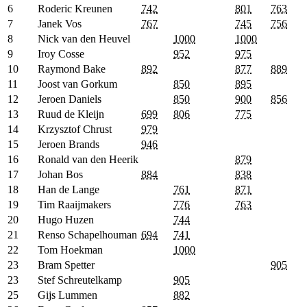
6
Roderic Kreunen
742
801
763
7
Janek Vos
767
745
756
8
Nick van den Heuvel
1000
1000
9
Iroy Cosse
952
975
10
Raymond Bake
892
877
889
11
Joost van Gorkum
850
895
12
Jeroen Daniels
850
900
856
13
Ruud de Kleijn
699
806
775
14
Krzysztof Chrust
979
15
Jeroen Brands
946
16
Ronald van den Heerik
879
17
Johan Bos
884
838
18
Han de Lange
761
871
19
Tim Raaijmakers
776
763
20
Hugo Huzen
744
21
Renso Schapelhouman
694
741
22
Tom Hoekman
1000
23
Bram Spetter
905
23
Stef Schreutelkamp
905
25
Gijs Lummen
882