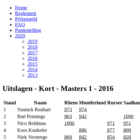
Home
Reglement
Prijzengeld
FAQ
Puntentelling
2020
2019
2018
2017
2016
2015
2014
2013
Uitslagen - Kort - Masters 1 - 2016
Stand
Naam
Rhens
Montferland
Rursee
Saalha
1
Yannick Runhart
973
974
2
Bart Pennings
963
942
1000
3
Nico Beldman
1000
971
951
4
Kees Kunkeler
886
877
809
5
Niek Versteege
869
842
854
828