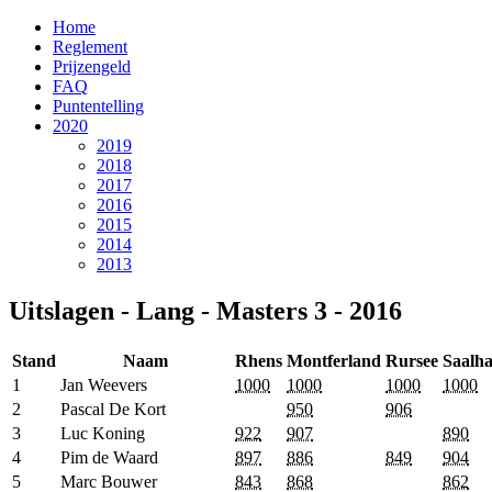
Home
Reglement
Prijzengeld
FAQ
Puntentelling
2020
2019
2018
2017
2016
2015
2014
2013
Uitslagen - Lang - Masters 3 - 2016
Stand
Naam
Rhens
Montferland
Rursee
Saalh
1
Jan Weevers
1000
1000
1000
1000
2
Pascal De Kort
950
906
3
Luc Koning
922
907
890
4
Pim de Waard
897
886
849
904
5
Marc Bouwer
843
868
862