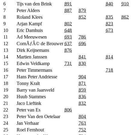
6
Tijs van den Brink
891
840
910
7
Peter Alders
887
879
8
Roland Klees
852
835
862
9
Arjan Kampf
802
823
10
Eric Damhuis
648
673
11
Ad Meeuwesen
693
786
12
CornÃƒÂ© de Brouwer
637
696
13
Dirk Keijnemans
876
14
Martien Janssen
841
814
15
Edwin Veldkamp
731
830
16
Peter Timmermans
718
17
Hans Peter Andriesse
904
18
Tonny Kralt
871
19
Barry van Jaarsveld
859
20
Huub Stammes
836
21
Jaco Lieftink
832
22
Peter van Es
806
23
Peter Van den Oetelaar
804
24
Jan Verhaar
763
25
Roel Fernhout
752