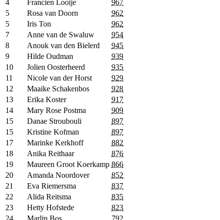
4
Francien Looije
967
5
Rosa van Doorn
962
5
Iris Ton
962
7
Anne van de Swaluw
954
8
Anouk van den Bielerd
945
9
Hilde Oudman
939
10
Jolien Oosterheerd
935
11
Nicole van der Horst
929
12
Maaike Schakenbos
928
13
Erika Koster
917
14
Mary Rose Postma
909
15
Danae Stroubouli
897
15
Kristine Kofman
897
17
Marinke Kerkhoff
882
18
Anika Reithaar
876
19
Maureen Groot Koerkamp
866
20
Amanda Noordover
852
21
Eva Riemersma
837
22
Alida Reitsma
835
23
Hetty Hofstede
823
24
Marlin Bos
792