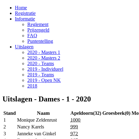
Home
Registratie
Informatie
Reglement
Prijzengeld
FAQ
Puntentelling
Uitslagen
2020 - Masters 1
2020 - Masters 2
2020 - Teams
2019 - Individueel
2019 - Teams
2019 - Open NK
2018
Uitslagen - Dames - 1 - 2020
Stand
Naam
Apeldoorn(32)
Groesbeek(0)
Mon
1
Monique Zeldenrust
1000
2
Nancy Karels
999
3
Janneke van Ginkel
972