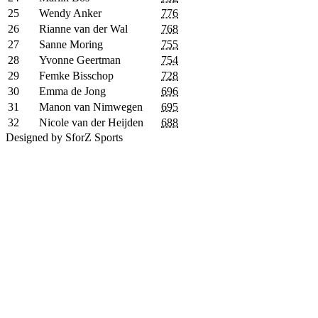
25
Wendy Anker
776
26
Rianne van der Wal
768
27
Sanne Moring
755
28
Yvonne Geertman
754
29
Femke Bisschop
728
30
Emma de Jong
696
31
Manon van Nimwegen
695
32
Nicole van der Heijden
688
Designed by SforZ Sports