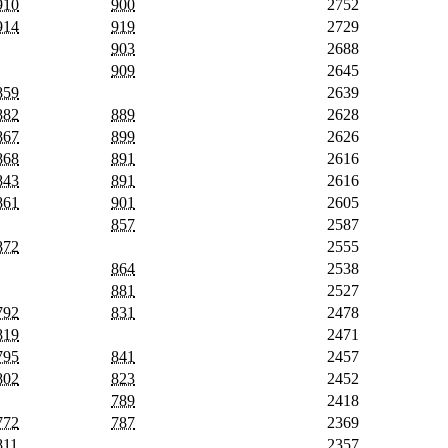
910
900
2752
914
919
2729
903
2688
909
2645
859
2639
882
889
2628
867
899
2626
868
891
2616
843
891
2616
861
901
2605
857
2587
872
2555
864
2538
881
2527
792
831
2478
819
2471
795
841
2457
802
823
2452
789
2418
772
787
2369
811
2357