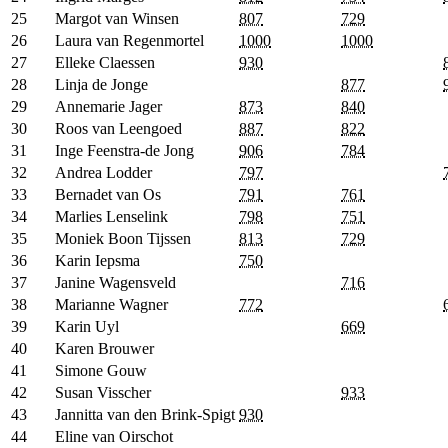
25
Margot van Winsen
807
729
26
Laura van Regenmortel
1000
1000
27
Elleke Claessen
930
28
Linja de Jonge
877
29
Annemarie Jager
873
840
30
Roos van Leengoed
887
822
31
Inge Feenstra-de Jong
906
784
32
Andrea Lodder
797
33
Bernadet van Os
791
761
34
Marlies Lenselink
798
751
35
Moniek Boon Tijssen
813
729
36
Karin Iepsma
750
37
Janine Wagensveld
716
38
Marianne Wagner
772
39
Karin Uyl
669
40
Karen Brouwer
41
Simone Gouw
42
Susan Visscher
933
43
Jannitta van den Brink-Spigt
930
44
Eline van Oirschot