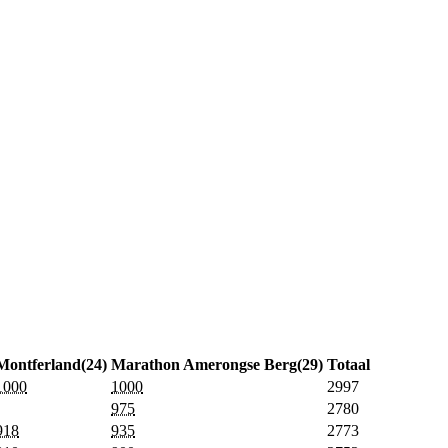
Montferland(24)
Marathon Amerongse Berg(29)
Totaal
1000
1000
2997
975
2780
918
935
2773