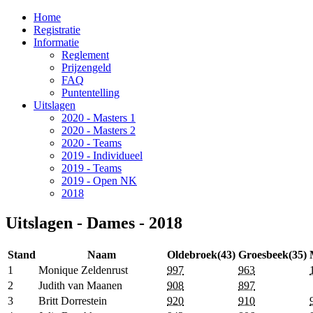
Home
Registratie
Informatie
Reglement
Prijzengeld
FAQ
Puntentelling
Uitslagen
2020 - Masters 1
2020 - Masters 2
2020 - Teams
2019 - Individueel
2019 - Teams
2019 - Open NK
2018
Uitslagen - Dames - 2018
Stand
Naam
Oldebroek(43)
Groesbeek(35)
1
Monique Zeldenrust
997
963
2
Judith van Maanen
908
897
3
Britt Dorrestein
920
910