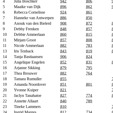
4
Julia Boschker
942
806
5
Maaike van Dijk
896
862
6
Rebecca Cornelisse
924
861
7
Hanneke van Antwerpen
886
850
8
Anouk van den Bielerd
908
872
9
Debby Frenken
848
857
10
Debbie Ammerlaan
860
815
11
Mirjam Groot
857
808
11
Nicole Ammerlaan
882
783
13
Iris Tenback
843
819
14
Tanja Bastiaansen
906
824
15
Angelique Engelen
852
831
16
Arjanne Sikking
879
795
17
Thea Brouwer
882
764
18
Tamara Rumuller
855
19
Amanda Noordover
851
801
20
Yvonne Kuiper
821
21
Jaclyn Tanahatoe
827
774
22
Annette Allaart
840
789
23
Tineke Lammers
810
24
Ingrid Marges
812
734